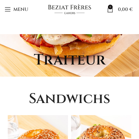
0
MENU
0,00
€
Traiteur
Sandwichs