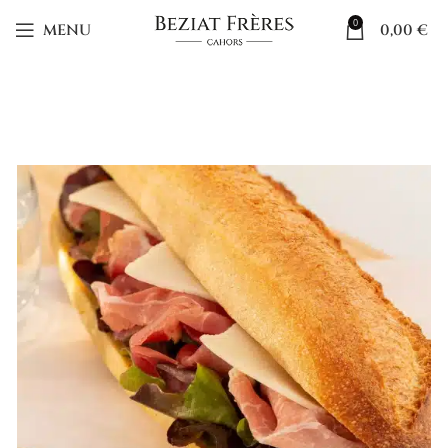
0
MENU
0,00
€