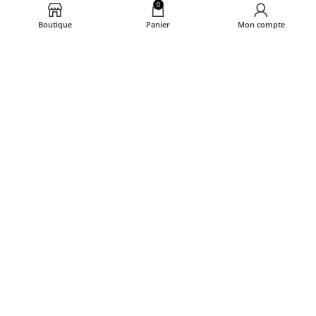
0
beziatfreresregourd@gmail.com
Boutique
Panier
Mon compte
Ouvert du lundi au samedi de 7h à 19h30
Liens utiles
Conditions générales de vente
Mentions légales et CGU
Politique de confidentialité
Politique de gestion des cookies
© Boulangerie Béziat Frères Cahors 2023 - Tous
droits réservés - Réalisation :
Airmob Digital