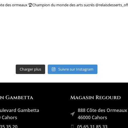
ote des ormeaux
🏆Champion du monde des arts sucrés
@relaisdesserts_off
Charger plus
Suivre sur Instagram
in Gambetta
Magasin Regourd
ulevard Gambetta
888 Côte des Ormeaux
 Cahors
46000 Cahors
 35 35 20
05 65 31 85 33