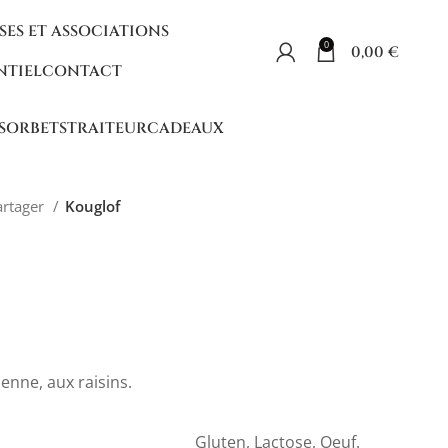
SES ET ASSOCIATIONS
0
0,00
€
NTIEL
CONTACT
 SORBETS
TRAITEUR
CADEAUX
artager
Kouglof
ienne, aux raisins.
Gluten, Lactose, Oeuf.