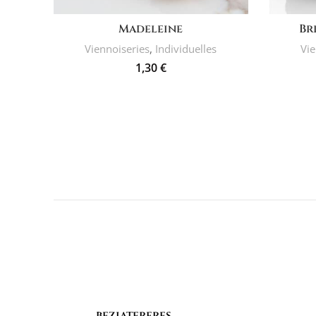
AJOUTER AU PANIER
Madeleine
Br
Viennoiseries
,
Individuelles
Vie
1,30
€
beziatfreres