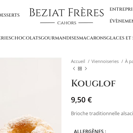
ENTREPRI
DESSERTS
ÉVÈNEME
ERIES
CHOCOLATS
GOURMANDISES
MACARONS
GLACES ET
Accueil
Viennoiseries
À p
Kouglof
9,50
€
Brioche traditionnelle alsac
ALLERGÈNES :