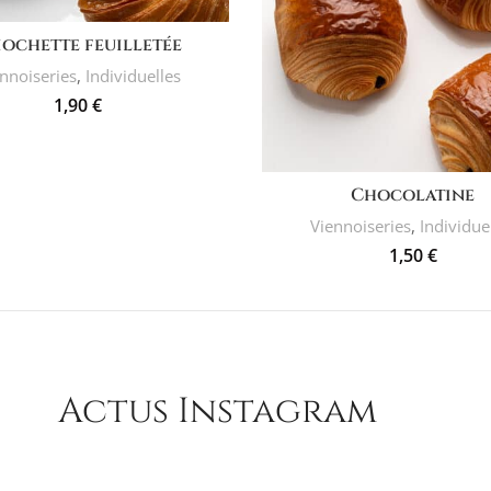
AJOUTER AU PANIER
iochette feuilletée
nnoiseries
,
Individuelles
1,90
€
AJOUTER AU PANIER
Chocolatine
Viennoiseries
,
Individue
1,50
€
Actus Instagram