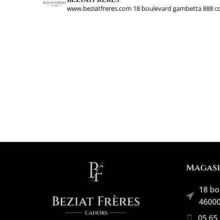
www.beziatfreres.com
18 boulevard gambetta
888 c
Magas
18 bo
46000
05 65