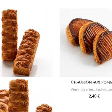
AJOUTER AU PANIER
Chausson aux pom
Viennoiseries
,
Individue
2,40
€