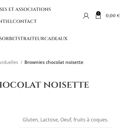
SES ET ASSOCIATIONS
0
0,00
€
NTIEL
CONTACT
 SORBETS
TRAITEUR
CADEAUX
ividuelles
Brownies chocolat noisette
hocolat noisette
Gluten, Lactose, Oeuf, fruits à coques.