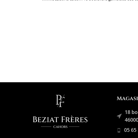
Magas
18 bo
46000
05 65