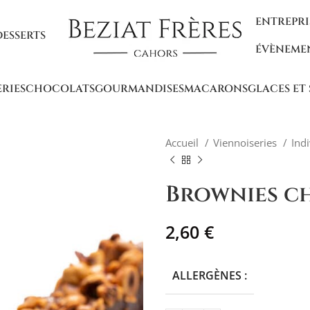
ENTREPRI
DESSERTS
ÉVÈNEME
ERIES
CHOCOLATS
GOURMANDISES
MACARONS
GLACES ET
Accueil
Viennoiseries
Ind
Brownies c
2,60
€
ALLERGÈNES :