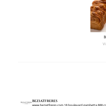
B
Vi
beziatfreres
www.beziatfreres.com
18 boulevard gambetta
888 c