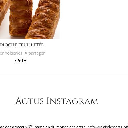
AJOUTER AU PANIER
rioche feuilletée
ennoiseries
,
À partager
7,50
€
Actus Instagram
ote des ormeaux
🏆Champion du monde des arts sucrés
@relaisdesserts_off