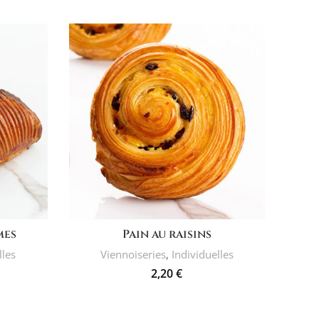
AJOUTER AU PANIER
mes
Pain au raisins
lles
Viennoiseries
,
Individuelles
2,20
€