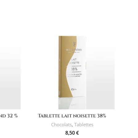
AJOUTER AU PANIER
nd 32 %
Tablette lait noisette 38%
Ta
Chocolats
,
Tablettes
8,50
€