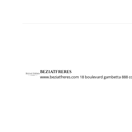
beziatfreres
www.beziatfreres.com
18 boulevard gambetta
888 c