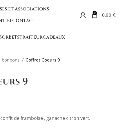
SES ET ASSOCIATIONS
0
0,00
€
NTIEL
CONTACT
 SORBETS
TRAITEUR
CADEAUX
ts bonbons
Coffret Coeurs 9
eurs 9
confit de framboise , ganache citron vert.