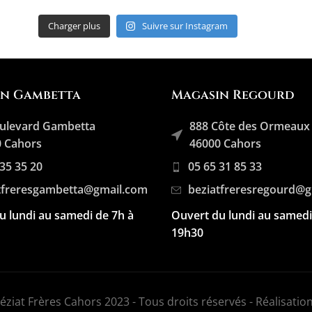
Charger plus
Suivre sur Instagram
in Gambetta
Magasin Regourd
ulevard Gambetta
888 Côte des Ormeaux
 Cahors
46000 Cahors
 35 35 20
05 65 31 85 33
tfreresgambetta@gmail.com
beziatfreresregourd@
u lundi au samedi de 7h à
Ouvert du lundi au samedi
19h30
ziat Frères Cahors 2023 - Tous droits réservés - Réalisation