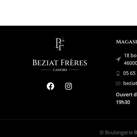
Magas
18 bo
46000
05 65
bezia
Ouvert d
19h30
© Boulangerie Bé