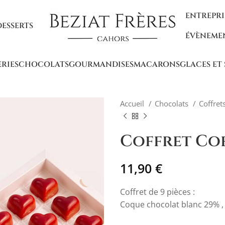
ENTREPRI
DESSERTS
ÉVÈNEME
ERIES
CHOCOLATS
GOURMANDISES
MACARONS
GLACES ET
Accueil
Chocolats
Coffre
Coffret Co
11,90
€
Coffret de 9 pièces :
Coque chocolat blanc 29% , 