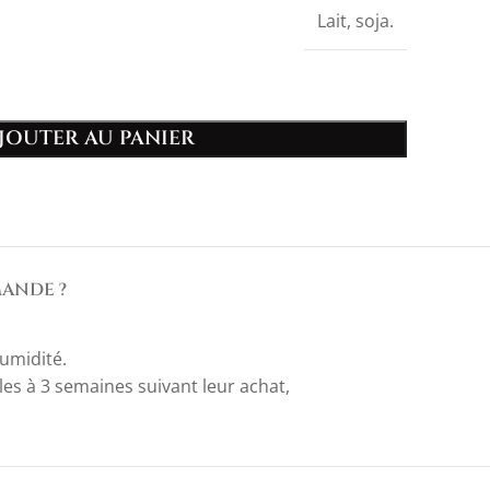
Lait, soja.
JOUTER AU PANIER
ANDE ?
humidité.
es à 3 semaines suivant leur achat,