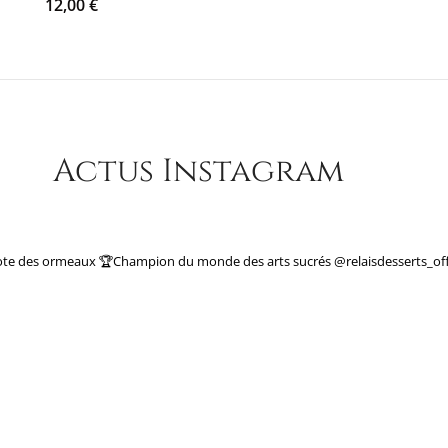
12,00
€
Actus Instagram
ote des ormeaux
🏆Champion du monde des arts sucrés
@relaisdesserts_off