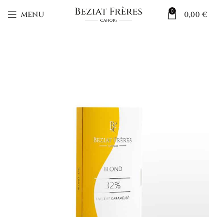
0
MENU
0,00
€