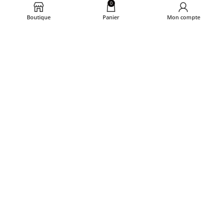
0
beziatfreresregourd@gmail.com
Boutique
Panier
Mon compte
Ouvert du lundi au samedi de 7h à 19h30
Liens utiles
Conditions générales de vente
Mentions légales et CGU
Politique de confidentialité
Politique de gestion des cookies
© Boulangerie Béziat Frères Cahors 2023 - Tous
droits réservés - Réalisation :
Airmob Digital