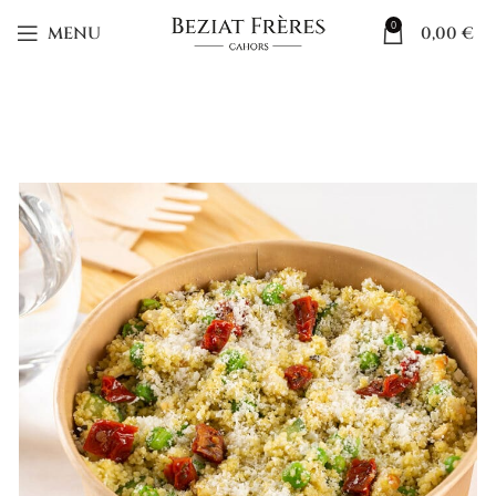
0
MENU
0,00
€