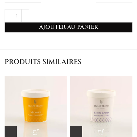
AJOUTER AU PANIER
PRODUITS SIMILAIRES