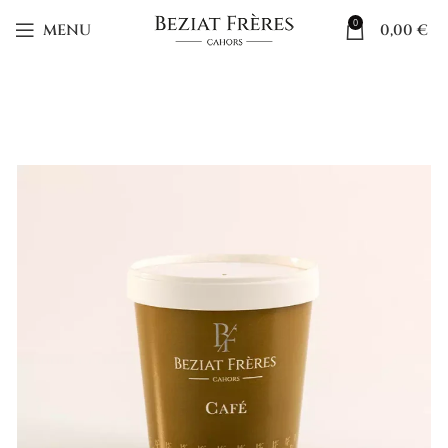
0
MENU
0,00
€