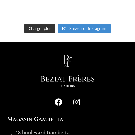
Charger plus
Suivre sur Instagram
Magasin Gambetta
18 boulevard Gambetta