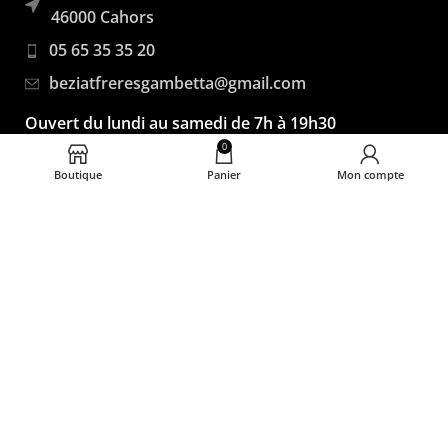
46000 Cahors
05 65 35 35 20
beziatfreresgambetta@gmail.com
Ouvert du lundi au samedi de 7h à 19h30
0
Magasin Regourd
Boutique
Panier
Mon compte
888 Côte des Ormeaux
46000 Cahors
05 65 31 85 33
beziatfreresregourd@gmail.com
Ouvert du lundi au samedi de 7h à 19h30
Liens utiles