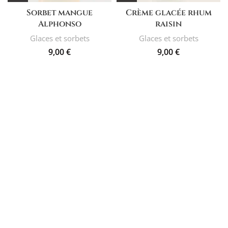
Sorbet mangue
Crème glacée rhum
Alphonso
raisin
Glaces et sorbets
Glaces et sorbets
9,00
€
9,00
€