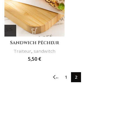
Sandwich Pêcheur
Traiteur
,
sandwitch
5,50
€
←
1
2